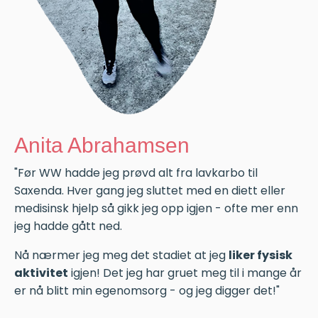
Anita Abrahamsen
"Før WW hadde jeg prøvd alt ​
fra lavkarbo til
Saxenda. ​
Hver gang jeg sluttet med ​
en diett eller
medisinsk hjelp ​
så gikk jeg opp igjen - ofte ​
mer enn
jeg hadde gått ned. ​
Nå nærmer jeg meg det stadiet ​
at jeg
liker
fysisk
aktivitet
​
igjen! Det jeg har gruet meg til i
mange år
er nå blitt min ​
egenomsorg - og jeg digger
det!​
​"