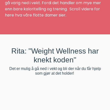
gå varig ned i vekt. Fordi det handler om mye mer
enn bare kaloritelling og trening. Scroll videre for
høre hva våre flotte damer sier.
Rita: "Weight Wellness har
knekt koden"
Det er mulig å gå ned i vekt og bli der når du får hjelp
som gjør at det holder!