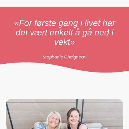
«For første gang i livet har
det vært enkelt å gå ned i
vekt»
Stephanie Chaigneau